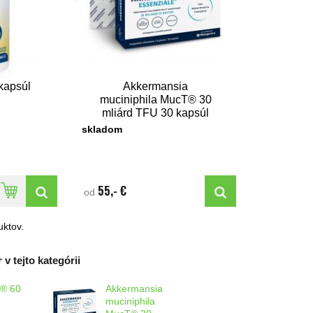
kapsúl
Akkermansia
muciniphila MucT® 30
mliárd TFU 30 kapsúl
skladom
55,- €
od
ktov.
 v tejto kategórii
®​ 60
Akkermansia
muciniphila