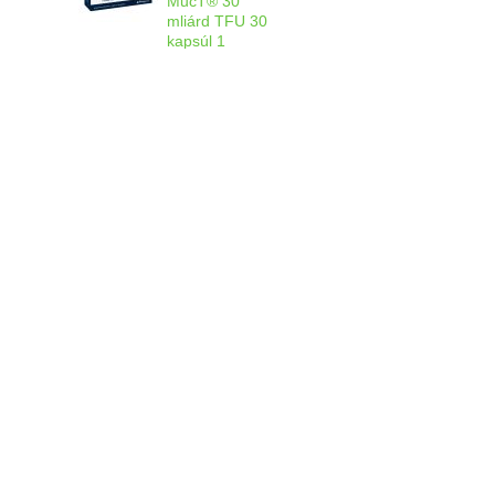
MucT® 30
mliárd TFU 30
kapsúl 1
balenie