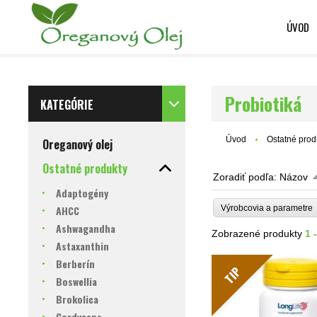
ÚVOD
Probiotiká
KATEGÓRIE
Úvod
Ostatné prod
Oreganový olej
Ostatné produkty
Zoradiť podľa:
Názov
Adaptogény
AHCC
Výrobcovia a parametr
Ashwagandha
Zobrazené produkty
1 
Astaxanthin
Berberín
TIP
Boswellia
Brokolica
Cordyceps