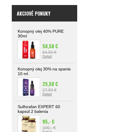
AKCIOVÉ PONUKY
Konopný olej 40% PURE
30ml
58,50 €
64,50 €
Detail
Konopný olej 30% na spanie
10 ml
25,50 €
27,50 €
Detail
Sulforafan EXPERT 60
kapsúl 2 balenia
95,- €
100,- €