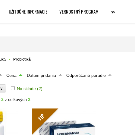
UŽITOČNÉ INFORMÁCIE
VERNOSTNÝ PROGRAM
≫
ukty
Probiotiká
Cena
Dátum pridania
Odporúčané poradie
∨
Na sklade
(2)
e
- 2
z celkových
2
TIP