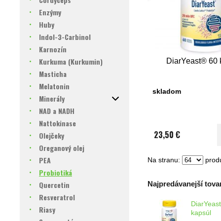
Enzýmy
Huby
Indol-3-Carbinol
Karnozín
Kurkuma (Kurkumin)
DiarYeast®​ 60 
Masticha
Melatonin
skladom
Minerály
NAD a NADH
Nattokinase
23,50 €
Olejčeky
Oreganový olej
PEA
Na stranu:
produ
Probiotiká
Quercetin
Najpredávanejší tovar
Resveratrol
DiarYeast
Riasy
kapsúl