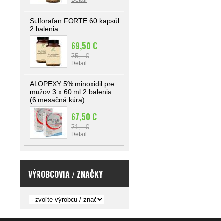
Detail
Sulforafan FORTE 60 kapsúl
2 balenia
69,50 €
75,- €
Detail
ALOPEXY 5% minoxidil pre
mužov 3 x 60 ml 2 balenia
(6 mesačná kúra)
67,50 €
71,- €
Detail
VÝROBCOVIA / ZNAČKY