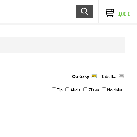
0,00 €
Obrázky
Tabuľka
Tip
Akcia
Zľava
Novinka