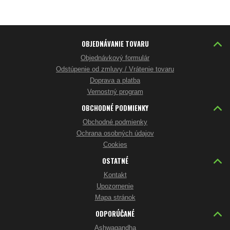
OBJEDNÁVANIE TOVARU
Objednávkový formulár
Odstúpenie od zmluvy / Vrátenie tovaru
Doprava a platba
Vernostný program
OBCHODNÉ PODMIENKY
Obchodné podmienky
Ochrana osobných údajov
Cookies
OSTATNÉ
Kontakt
Upozornenie
Mapa stránok
ODPORÚČANÉ
Ashwagandha