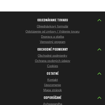
OBJEDNÁVANIE TOVARU
Objednávkový formulár
Odstúpenie od zmluvy / Vrátenie tovaru
Doprava a platba
Vernostný program
OBCHODNÉ PODMIENKY
Obchodné podmienky
Ochrana osobných údajov
Cookies
OSTATNÉ
Kontakt
Upozornenie
Mapa stránok
ODPORÚČANÉ
Ashwagandha