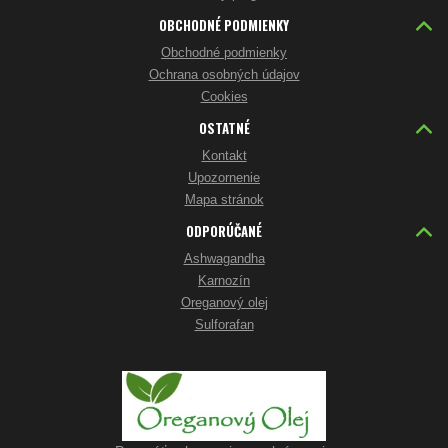
OBCHODNÉ PODMIENKY
Obchodné podmienky
Ochrana osobných údajov
Cookies
OSTATNÉ
Kontakt
Upozornenie
Mapa stránok
ODPORÚČANÉ
Ashwagandha
Karnozín
Oreganový olej
Sulforafan