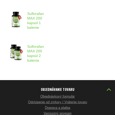
Sulforafan
MAX 200
kapsúl 1
balenie
Sulforafan
MAX 200
kapsúl 2
balenia
OBJEDNÁVANIE TOVARU
Objednávkový formulár
Odstúpenie od zmluvy / Vrátenie tovaru
Doprava a platba
Vernostný program