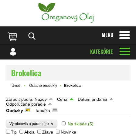
MENU
KATEGÓRIE
Brokolica
Úvod
Ostatné produkty
Brokolica
Zoradiť podľa:
Názov
Cena
Dátum pridania
Odporúčané poradie
Obrázky
Tabuľka
∨
Na sklade
(5)
Výrobcovia a parametre
Tip
Akcia
Zľava
Novinka