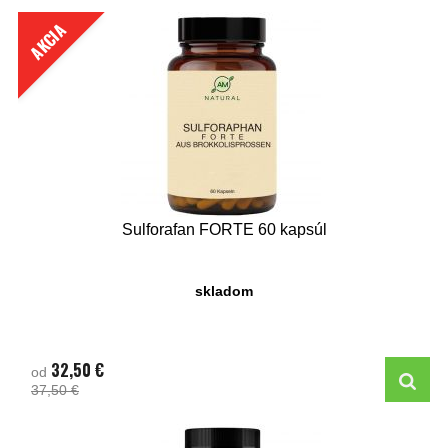
AKCIA
Sulforafan FORTE 60 kapsúl
skladom
32,50 €
od
37,50 €