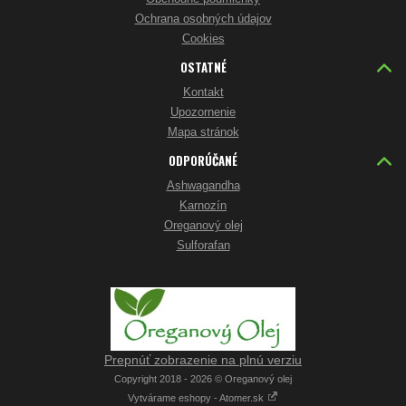
Ochrana osobných údajov
Cookies
OSTATNÉ
Kontakt
Upozornenie
Mapa stránok
ODPORÚČANÉ
Ashwagandha
Karnozín
Oreganový olej
Sulforafan
Prepnúť zobrazenie na plnú verziu
Copyright 2018 - 2026 © Oreganový olej
Vytvárame eshopy - Atomer.sk