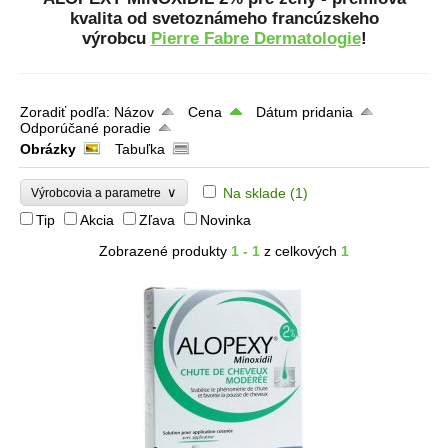
kvalita od svetoznámeho francúzskeho
výrobcu
Pierre Fabre Dermatologie
!
Zoradiť podľa:
Názov
Cena
Dátum pridania
Odporúčané poradie
Obrázky
Tabuľka
∨
Na sklade
(1)
Výrobcovia a parametre
Tip
Akcia
Zľava
Novinka
Zobrazené produkty
1 - 1
z celkových
1