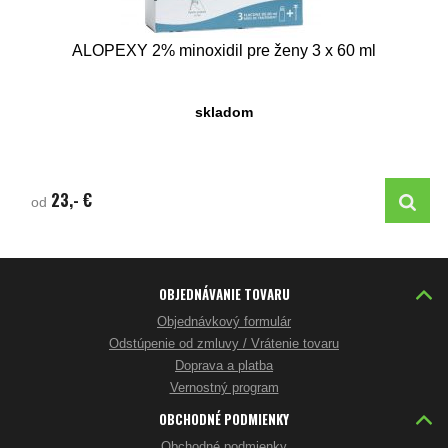
ALOPEXY 2% minoxidil pre ženy 3 x 60 ml
skladom
23,- €
od
OBJEDNÁVANIE TOVARU
Objednávkový formulár
Odstúpenie od zmluvy / Vrátenie tovaru
Doprava a platba
Vernostný program
OBCHODNÉ PODMIENKY
Obchodné podmienky