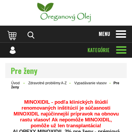
MENU
KATEGÓRIE
Pre ženy
Úvod
Zdravotné problémy A-Z
Vypadávanie vlasov
Pre
ženy
MINOXIDIL - podľa klinických štúdií
renomovaných inštitúcií je súčasnosti
MINOXIDIL najúčinnejší prípravok na obnovu
rastu vlasov! Ak nepomôže MINOXIDIL,
pomôže už len transplantácia!
ALOPEXY MINOXIDIL 2% pre ženy - prémiová