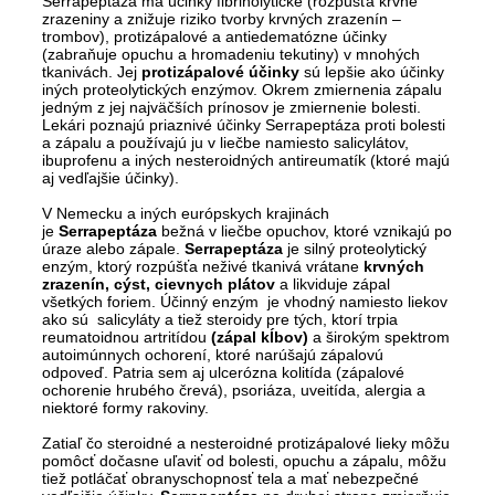
Serrapeptáza má účinky fibrinolytické (rozpúšťa krvné
zrazeniny a znižuje riziko tvorby krvných zrazenín –
trombov), protizápalové a antiedematózne účinky
(zabraňuje opuchu a hromadeniu tekutiny) v mnohých
tkanivách. Jej
protizápalové účinky
sú lepšie ako účinky
iných proteolytických enzýmov. Okrem zmiernenia zápalu
jedným z jej najväčších prínosov je zmiernenie bolesti.
Lekári poznajú priaznivé účinky Serrapeptáza proti bolesti
a zápalu a používajú ju v liečbe namiesto salicylátov,
ibuprofenu a iných nesteroidných antireumatík (ktoré majú
aj vedľajšie účinky).
V Nemecku a iných európskych krajinách
je
Serrapeptáza
bežná v liečbe opuchov, ktoré vznikajú po
úraze alebo zápale.
Serrapeptáza
je silný proteolytický
enzým, ktorý rozpúšťa neživé tkanivá vrátane
krvných
zrazenín, cýst, cievnych plátov
a likviduje zápal
všetkých foriem. Účinný enzým je vhodný namiesto liekov
ako sú salicyláty a tiež steroidy pre tých, ktorí trpia
reumatoidnou artritídou
(zápal kĺbov)
a širokým spektrom
autoimúnnych ochorení, ktoré narúšajú zápalovú
odpoveď. Patria sem aj ulcerózna kolitída (zápalové
ochorenie hrubého črevá), psoriáza, uveitída, alergia a
niektoré formy rakoviny.
Zatiaľ čo steroidné a nesteroidné protizápalové lieky môžu
pomôcť dočasne uľaviť od bolesti, opuchu a zápalu, môžu
tiež potláčať obranyschopnosť tela a mať nebezpečné