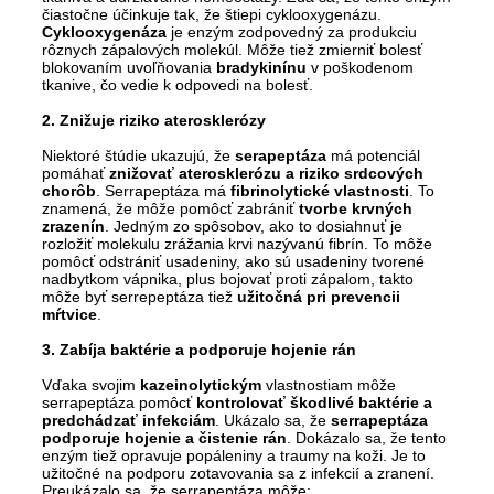
čiastočne účinkuje tak, že štiepi cyklooxygenázu.
Cyklooxygenáza
je enzým zodpovedný za produkciu
rôznych zápalových molekúl. Môže tiež zmierniť bolesť
blokovaním uvoľňovania
bradykinínu
v poškodenom
tkanive, čo vedie k odpovedi na bolesť.
2. Znižuje riziko aterosklerózy
Niektoré štúdie ukazujú, že
serapeptáza
má potenciál
pomáhať
znižovať aterosklerózu a riziko srdcových
chorôb
. Serrapeptáza má
fibrinolytické vlastnosti
. To
znamená, že môže pomôcť zabrániť
tvorbe krvných
zrazenín
. Jedným zo spôsobov, ako to dosiahnuť je
rozložiť molekulu zrážania krvi nazývanú fibrín. To môže
pomôcť odstrániť usadeniny, ako sú usadeniny tvorené
nadbytkom vápnika, plus bojovať proti zápalom, takto
môže byť serrepeptáza tiež
užitočná pri prevencii
mŕtvice
.
3. Zabíja baktérie a podporuje hojenie rán
Vďaka svojim
kazeinolytickým
vlastnostiam môže
serrapeptáza pomôcť
kontrolovať škodlivé baktérie a
predchádzať infekciám
. Ukázalo sa, že
serrapeptáza
podporuje hojenie a čistenie rán
. Dokázalo sa, že tento
enzým tiež opravuje popáleniny a traumy na koži. Je to
užitočné na podporu zotavovania sa z infekcií a zranení.
Preukázalo sa, že serrapeptáza môže: