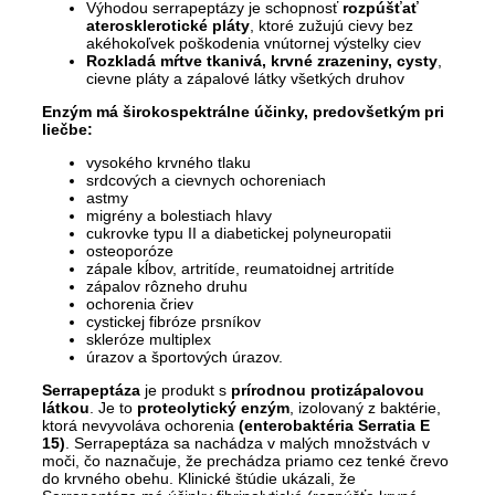
Výhodou serrapeptázy je schopnosť
rozpúšťať
aterosklerotické pláty
, ktoré zužujú cievy bez
akéhokoľvek poškodenia vnútornej výstelky ciev
Rozkladá mŕtve tkanivá, krvné zrazeniny, cysty
,
cievne pláty a zápalové látky všetkých druhov
Enzým má širokospektrálne účinky, predovšetkým pri
liečbe:
vysokého krvného tlaku
srdcových a cievnych ochoreniach
astmy
migrény a bolestiach hlavy
cukrovke typu II a diabetickej polyneuropatii
osteoporóze
zápale kĺbov, artritíde, reumatoidnej artritíde
zápalov rôzneho druhu
ochorenia čriev
cystickej fibróze prsníkov
skleróze multiplex
úrazov a športových úrazov.
Serrapeptáza
je produkt s
prírodnou protizápalovou
látkou
. Je to
proteolytický enzým
, izolovaný z baktérie,
ktorá nevyvoláva ochorenia
(enterobaktéria Serratia E
15)
. Serrapeptáza sa nachádza v malých množstvách v
moči, čo naznačuje, že prechádza priamo cez tenké črevo
do krvného obehu. Klinické štúdie ukázali, že