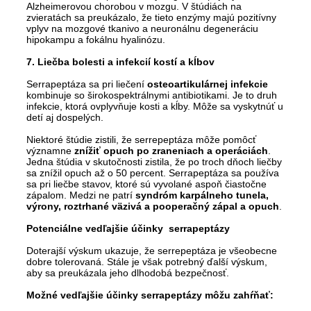
Alzheimerovou chorobou v mozgu. V štúdiách na
zvieratách sa preukázalo, že tieto enzýmy majú pozitívny
vplyv na mozgové tkanivo a neuronálnu degeneráciu
hipokampu a fokálnu hyalinózu.
7. Liečba bolesti a infekcií kostí a kĺbov
Serrapeptáza sa pri liečení
osteoartikulárnej infekcie
kombinuje so širokospektrálnymi antibiotikami. Je to druh
infekcie, ktorá ovplyvňuje kosti a kĺby. Môže sa vyskytnúť u
detí aj dospelých.
Niektoré štúdie zistili, že serrepeptáza môže pomôcť
významne
znížiť opuch po zraneniach a operáciách
.
Jedna štúdia v skutočnosti zistila, že po troch dňoch liečby
sa znížil opuch až o 50 percent. Serrapeptáza sa používa
sa pri liečbe stavov, ktoré sú vyvolané aspoň čiastočne
zápalom. Medzi ne patrí
syndróm karpálneho tunela,
výrony, roztrhané väzivá a pooperačný zápal a opuch
.
Potenciálne vedľajšie účinky serrapeptázy
Doterajší výskum ukazuje, že serrepeptáza je všeobecne
dobre tolerovaná. Stále je však potrebný ďalší výskum,
aby sa preukázala jeho dlhodobá bezpečnosť.
Možné vedľajšie účinky serrapeptázy môžu zahŕňať: