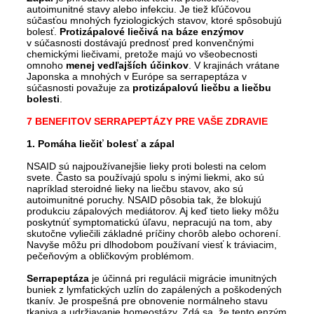
autoimunitné stavy alebo infekciu. Je tiež kľúčovou
súčasťou mnohých fyziologických stavov, ktoré spôsobujú
bolesť.
Protizápalové liečivá
na báze enzýmov
v súčasnosti dostávajú prednosť pred konvenčnými
chemickými liečivami, pretože majú vo všeobecnosti
omnoho
menej vedľajších účinkov
. V krajinách vrátane
Japonska a mnohých v Európe sa serrapeptáza v
súčasnosti považuje za
protizápalovú liečbu a liečbu
bolesti
.
7 BENEFITOV SERRAPEPTÁZY PRE VAŠE ZDRAVIE
1. Pomáha liečiť bolesť a zápal
NSAID sú najpoužívanejšie lieky proti bolesti na celom
svete. Často sa používajú spolu s inými liekmi, ako sú
napríklad steroidné lieky na liečbu stavov, ako sú
autoimunitné poruchy. NSAID pôsobia tak, že blokujú
produkciu zápalových mediátorov. Aj keď tieto lieky môžu
poskytnúť symptomatickú úľavu, nepracujú na tom, aby
skutočne vyliečili základné príčiny chorôb alebo ochorení.
Navyše môžu pri dlhodobom používaní viesť k tráviacim,
pečeňovým a obličkovým problémom.
Serrapeptáza
je účinná pri regulácii migrácie imunitných
buniek z lymfatických uzlín do zapálených a poškodených
tkanív. Je prospešná pre obnovenie normálneho stavu
tkaniva a udržiavanie homeostázy. Zdá sa, že tento enzým