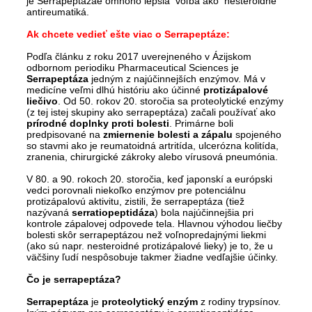
je Serrapeptázae omnoho lepšia voľba ako nesteroidné
antireumatiká.
Ak chcete vedieť ešte viac o Serrapeptáze:
Podľa článku z roku 2017 uverejneného v Ázijskom
odbornom periodiku Pharmaceutical Sciences je
Serrapeptáza
jedným z najúčinnejších enzýmov. Má v
medicíne veľmi dlhú históriu ako účinné
protizápalové
liečivo
. Od 50. rokov 20. storočia sa proteolytické enzýmy
(z tej istej skupiny ako serrapeptáza) začali používať ako
prírodné doplnky proti bolesti
. Primárne boli
predpisované na
zmiernenie bolesti a zápalu
spojeného
so stavmi ako je reumatoidná artritída, ulcerózna kolitída,
zranenia, chirurgické zákroky alebo vírusová pneumónia.
V 80. a 90. rokoch 20. storočia, keď japonskí a európski
vedci porovnali niekoľko enzýmov pre potenciálnu
protizápalovú aktivitu, zistili, že serrapeptáza (tiež
nazývaná
serratiopeptidáza
) bola najúčinnejšia pri
kontrole zápalovej odpovede tela. Hlavnou výhodou liečby
bolesti skôr serrapeptázou než voľnopredajnými liekmi
(ako sú napr. nesteroidné protizápalové lieky) je to, že u
väčšiny ľudí nespôsobuje takmer žiadne vedľajšie účinky.
Čo je serrapeptáza?
Serrapeptáza
je
proteolytický enzým
z rodiny trypsínov.