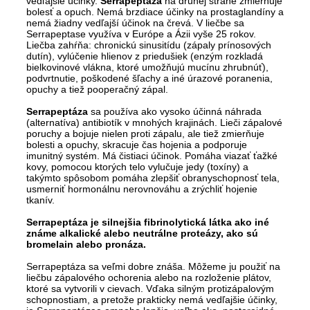
vedľajšie účinky.
Serrapeptáza
na druhej strane zmierňuje
bolesť a opuch. Nemá brzdiace účinky na prostaglandíny a
nemá žiadny vedľajší účinok na črevá. V liečbe sa
Serrapeptase využíva v Európe a Ázii vyše 25 rokov.
Liečba zahŕňa: chronickú sinusitídu (zápaly prínosových
dutín), vylúčenie hlienov z priedušiek (enzým rozkladá
bielkovinové vlákna, ktoré umožňujú mucínu zhrubnúť),
podvrtnutie, poškodené šľachy a iné úrazové poranenia,
opuchy a tiež pooperačný zápal.
Serrapeptáza
sa používa ako vysoko účinná náhrada
(alternatíva) antibiotík v mnohých krajinách. Lieči zápalové
poruchy a bojuje nielen proti zápalu, ale tiež zmierňuje
bolesti a opuchy, skracuje čas hojenia a podporuje
imunitný systém. Má čistiaci účinok. Pomáha viazať ťažké
kovy, pomocou ktorých telo vylučuje jedy (toxíny) a
takýmto spôsobom pomáha zlepšiť obranyschopnosť tela,
usmerniť hormonálnu nerovnováhu a zrýchliť hojenie
tkanív.
Serrapeptáza je silnejšia fibrinolytická látka ako iné
známe alkalické alebo neutrálne proteázy, ako sú
bromelain alebo pronáza.
Serrapeptáza sa veľmi dobre znáša. Môžeme ju použiť na
liečbu zápalového ochorenia alebo na rozloženie plátov,
ktoré sa vytvorili v cievach. Vďaka silným protizápalovým
schopnostiam, a pretože prakticky nemá vedľajšie účinky,