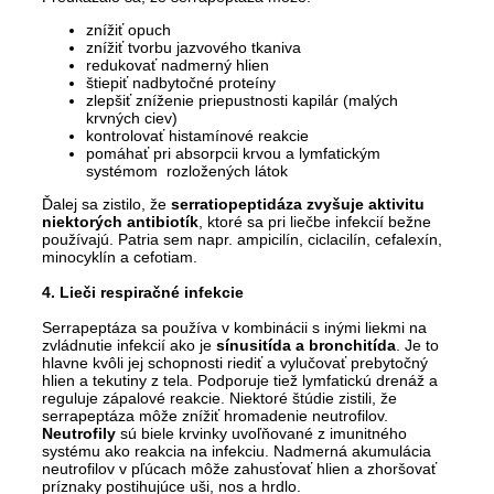
znížiť opuch
znížiť tvorbu jazvového tkaniva
redukovať nadmerný hlien
štiepiť nadbytočné proteíny
zlepšiť zníženie priepustnosti kapilár (malých
krvných ciev)
kontrolovať histamínové reakcie
pomáhať pri absorpcii krvou a lymfatickým
systémom rozložených látok
Ďalej sa zistilo, že
serratiopeptidáza zvyšuje aktivitu
niektorých antibiotík
, ktoré sa pri liečbe infekcií bežne
používajú. Patria sem napr. ampicilín, ciclacilín, cefalexín,
minocyklín a cefotiam.
4. Lieči respiračné infekcie
Serrapeptáza sa používa v kombinácii s inými liekmi na
zvládnutie infekcií ako je
sínusitída a bronchitída
. Je to
hlavne kvôli jej schopnosti riediť a vylučovať prebytočný
hlien a tekutiny z tela. Podporuje tiež lymfatickú drenáž a
reguluje zápalové reakcie. Niektoré štúdie zistili, že
serrapeptáza môže znížiť hromadenie neutrofilov.
Neutrofily
sú biele krvinky uvoľňované z imunitného
systému ako reakcia na infekciu. Nadmerná akumulácia
neutrofilov v pľúcach môže zahusťovať hlien a zhoršovať
príznaky postihujúce uši, nos a hrdlo.