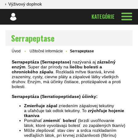
Výživový doplnok
KATEGÓRIE
Serrapeptase
Úvod
Užitočné informácie
Serrapeptase
Serrapeptáza (Serrapeptase)
nazývaná aj
zázračný
enzým
. Super dar prírody na
liečbu bolesti a
chronického zápalu
. Rozkladá mŕtve tkanivá, krvné
zrazeniny, cysty, cievne pláty a zápalové látky všetkých
druhov. Enzým, má účinky čistiace, protizápalové a proti
bolesti.
Serrapeptáza (Serratiopeptidase) účinky:
Zmierňuje zápal
zriedením zápalovej tekutiny
a uľahčuje tak odtok tekutiny. To
zrýchľuje hojenie
tkaniva
Pomáhať
zmierniť bolesť
(brzdí uvoľňovanie
látok, ktoré vyvolávajú bolesť zo zapálených tkanív)
Môže zlepšovať stav ciev a srdca rozkladaním
vedľajších látok, pri krvnej zrážanlivosti (fibrínu)