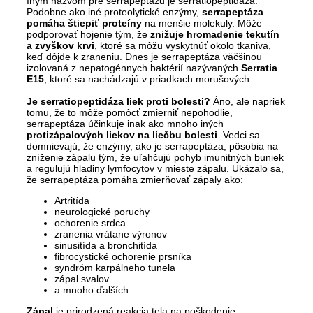
Iným názvom pre serrapeptázu je serratiopeptidáza.
Podobne ako iné proteolytické enzýmy,
serrapeptáza
pomáha štiepiť proteíny
na menšie molekuly. Môže
podporovať hojenie tým, že
znižuje hromadenie tekutín
a zvyškov krvi
, ktoré sa môžu vyskytnúť okolo tkaniva,
keď dôjde k zraneniu. Dnes je serrapeptáza väčšinou
izolovaná z nepatogénnych baktérií nazývaných
Serratia
E15
, ktoré sa nachádzajú v priadkach morušových.
Je serratiopeptidáza liek proti bolesti?
Áno, ale napriek
tomu, že to môže pomôcť zmierniť nepohodlie,
serrapeptáza účinkuje inak ako mnoho iných
protizápalových liekov
na liečbu bolesti
. Vedci sa
domnievajú, že enzýmy, ako je serrapeptáza, pôsobia na
zníženie zápalu tým, že uľahčujú pohyb imunitných buniek
a regulujú hladiny lymfocytov v mieste zápalu. Ukázalo sa,
že serrapeptáza pomáha zmierňovať zápaly ako:
Artritída
neurologické poruchy
ochorenie srdca
zranenia vrátane výronov
sinusitída a bronchitída
fibrocystické ochorenie prsníka
syndróm karpálneho tunela
zápal svalov
a mnoho ďalších...
Zápal
je prirodzená reakcia tela na poškodenie,