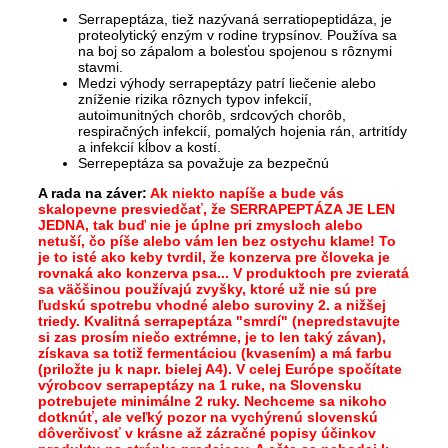
Serrapeptáza, tiež nazývaná serratiopeptidáza, je
proteolytický enzým v rodine trypsínov. Používa sa
na boj so zápalom a bolesťou spojenou s rôznymi
stavmi.
Medzi výhody serrapeptázy patrí liečenie alebo
zníženie rizika rôznych typov infekcií,
autoimunitných chorôb, srdcových chorôb,
respiračných infekcií, pomalých hojenia rán, artritídy
a infekcií kĺbov a kostí.
Serrepeptáza sa považuje za bezpečnú
A rada na záver:
Ak niekto napíše a bude vás
skalopevne presviedčať, že SERRAPEPTÁZA JE LEN
JEDNA, tak buď nie je úplne pri zmysloch alebo
netuší, čo píše alebo vám len bez ostychu klame! To
je to isté ako keby tvrdil, že konzerva pre človeka je
rovnaká ako konzerva psa... V produktoch pre zvieratá
sa väčšinou používajú zvyšky, ktoré už nie sú pre
ľudskú spotrebu vhodné alebo suroviny 2. a nižšej
triedy.
Kvalitná serrapeptáza "smrdí" (nepredstavujte
si zas prosím niečo extrémne, je to len taký závan),
získava sa totiž fermentáciou (kvasením) a má farbu
(priložte ju k napr. bielej A4). V celej Európe spočítate
výrobcov serrapeptázy na 1 ruke, na Slovensku
potrebujete minimálne 2 ruky. Nechceme sa nikoho
dotknúť, ale veľký pozor na vychýrenú slovenskú
dôverčivosť v krásne až zázračné popisy účinkov