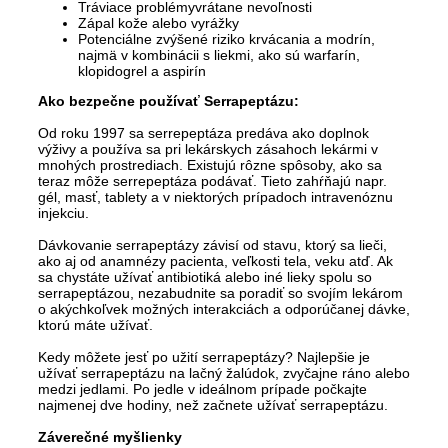
Tráviace problémyvrátane nevoľnosti
Zápal kože alebo vyrážky
Potenciálne zvýšené riziko krvácania a modrín,
najmä v kombinácii s liekmi, ako sú warfarín,
klopidogrel a aspirín
Ako bezpečne používať Serrapeptázu:
Od roku 1997 sa serrepeptáza predáva ako doplnok
výživy a používa sa pri lekárskych zásahoch lekármi v
mnohých prostrediach. Existujú rôzne spôsoby, ako sa
teraz môže serrepeptáza podávať. Tieto zahŕňajú napr.
gél, masť, tablety a v niektorých prípadoch intravenóznu
injekciu.
Dávkovanie serrapeptázy závisí od stavu, ktorý sa lieči,
ako aj od anamnézy pacienta, veľkosti tela, veku atď. Ak
sa chystáte užívať antibiotiká alebo iné lieky spolu so
serrapeptázou, nezabudnite sa poradiť so svojím lekárom
o akýchkoľvek možných interakciách a odporúčanej dávke,
ktorú máte užívať.
Kedy môžete jesť po užití serrapeptázy? Najlepšie je
užívať serrapeptázu na lačný žalúdok, zvyčajne ráno alebo
medzi jedlami. Po jedle v ideálnom prípade počkajte
najmenej dve hodiny, než začnete užívať serrapeptázu.
Záverečné myšlienky