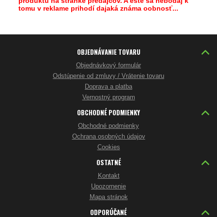
produktu na stránke predajcov. A ešte sa nebodaj k
tomu v reklame prihodí dajaká známa oobnosť...
OBJEDNÁVANIE TOVARU
Objednávkový formulár
Odstúpenie od zmluvy / Vrátenie tovaru
Doprava a platba
Vernostný program
OBCHODNÉ PODMIENKY
Obchodné podmienky
Ochrana osobných údajov
Cookies
OSTATNÉ
Kontakt
Upozornenie
Mapa stránok
ODPORÚČANÉ