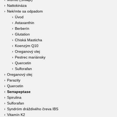
Nattokináza
Nekŕmte sa odpadom
Úvod
Astaxanthin
Berberín
Glutation
Chiská Masticha
Koenzým Q10
Oreganový olej
Pestrec mariánsky
Quercetin
Sulforafan
Oreganový olej
Parazity
Quercetin
Serrapeptase
Spirulina
Sulforafan
Syndróm dráždivého čreva IBS
Vitamín K2