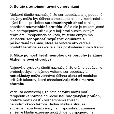
5. Bojuje s autoimunitnými ochoreniami
Niektoré štúdie naznačujú, že serrapeptáza a jej podobné
enzýmy môžu byť účinné samostatne alebo v kombinácii s
inými liekmi pri liečbe
autoimunitných chorôb
, ako je
napríklad
reumatoidná artritída
. Stále nie je celkom jasné
ako serrapeptáza účinkuje v boji proti autoimunitným
reakciám. Predpokladá sa však, že tento enzým má
jedinečnú
schopnosť rozpúšťať odumreté a
poškodené tkanivo
, ktoré sa vytvára ako vedľajší
produkt liečebnej reakcii tela bez poškodenia živých tkanív.
6. Môže pomôcť liečiť neurologické poruchy (vrátane
Alzheimerovej choroby)
Najnovšie výsledky štúdií naznačujú, že orálne podávanie
proteolytických enzýmov vrátane serrepeptázy a
nattokinázy
môže zohrávať účinnú úlohu pri modulácii
určitých faktorov, ktoré charakterizujú
Alzheimerovu
chorobu
.
Vedci sa domnievajú, že tieto enzýmy môžu mať
terapeutické využitie pri liečbe
neurologických porúch
,
pretože môžu viesť k významnému zníženiu
neurotrofického faktora. Jedna štúdia zistila, že
suplementácia týmito enzýmami spôsobila významné
zníženie hladín expresie určitých génov spojených s