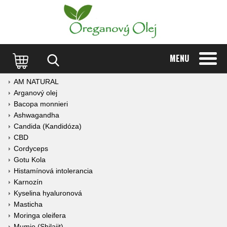
MENU
AM NATURAL
Arganový olej
Bacopa monnieri
Ashwagandha
Candida (Kandidóza)
CBD
Cordyceps
Gotu Kola
Histamínová intolerancia
Karnozín
Kyselina hyaluronová
Masticha
Moringa oleifera
Mumio (Shilajit)