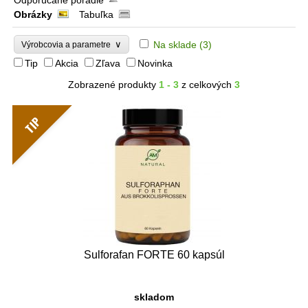
Odporúčané poradie
Obrázky
Tabuľka
∨
Na sklade
(3)
Výrobcovia a parametre
Tip
Akcia
Zľava
Novinka
Zobrazené produkty
1 - 3
z celkových
3
TIP
Sulforafan FORTE 60 kapsúl
skladom