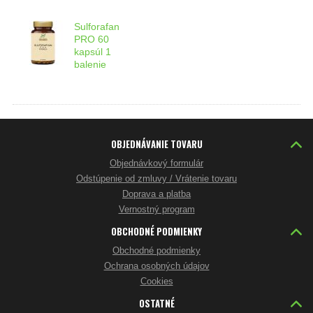
Sulforafan
PRO 60
kapsúl 1
balenie
OBJEDNÁVANIE TOVARU
Objednávkový formulár
Odstúpenie od zmluvy / Vrátenie tovaru
Doprava a platba
Vernostný program
OBCHODNÉ PODMIENKY
Obchodné podmienky
Ochrana osobných údajov
Cookies
OSTATNÉ