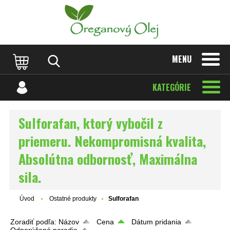
MENU
KATEGÓRIE
Sulforafan, ktorý vybočil z
priemeru. Nekompromisná kvalita,
Absolútna odbornosť, Maximálna
sila.
Úvod
Ostatné produkty
Sulforafan
Zoradiť podľa:
Názov
Cena
Dátum pridania