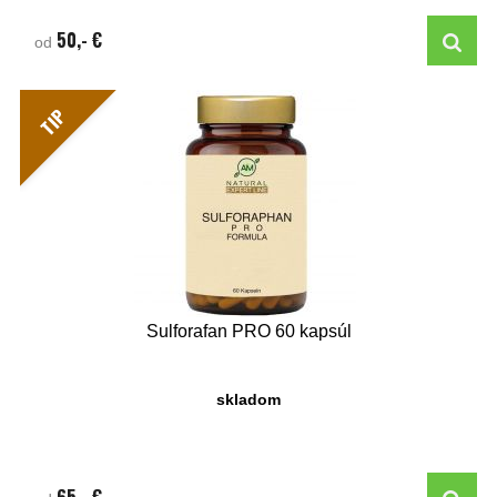
50,- €
od
TIP
Sulforafan PRO 60 kapsúl
skladom