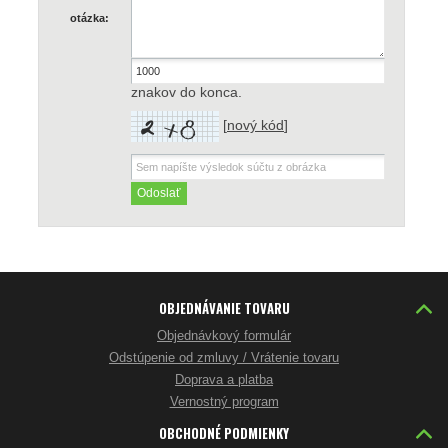
otázka:
znakov do konca.
[
nový kód
]
OBJEDNÁVANIE TOVARU
Objednávkový formulár
Odstúpenie od zmluvy / Vrátenie tovaru
Doprava a platba
Vernostný program
OBCHODNÉ PODMIENKY