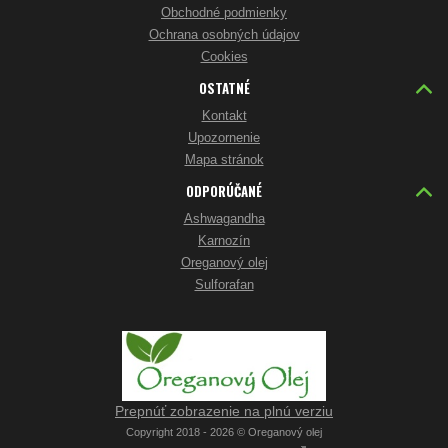
Obchodné podmienky
Ochrana osobných údajov
Cookies
OSTATNÉ
Kontakt
Upozornenie
Mapa stránok
ODPORÚČANÉ
Ashwagandha
Karnozín
Oreganový olej
Sulforafan
Prepnúť zobrazenie na plnú verziu
Copyright 2018 - 2026 © Oreganový olej