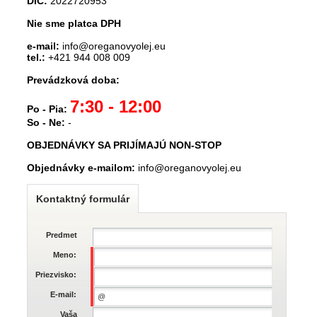
DIČ:
2022720953
Nie sme platca DPH
e-mail:
info@oreganovyolej.eu
tel.:
+421 944 008 009
Prevádzková doba:
7:30 - 12:00
Po - Pia:
So - Ne:
-
OBJEDNÁVKY SA PRIJÍMAJÚ NON-STOP
Objednávky e-mailom:
info@oreganovyolej.eu
Kontaktný formulár
Predmet
Meno:
Priezvisko:
E-mail:
Vaša