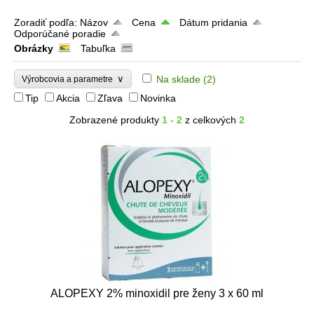
Zoradiť podľa:
Názov
Cena
Dátum pridania
Odporúčané poradie
Obrázky
Tabuľka
∨
Na sklade
(2)
Výrobcovia a parametre
Tip
Akcia
Zľava
Novinka
Zobrazené produkty
1 - 2
z celkových
2
ALOPEXY 2% minoxidil pre ženy 3 x 60 ml