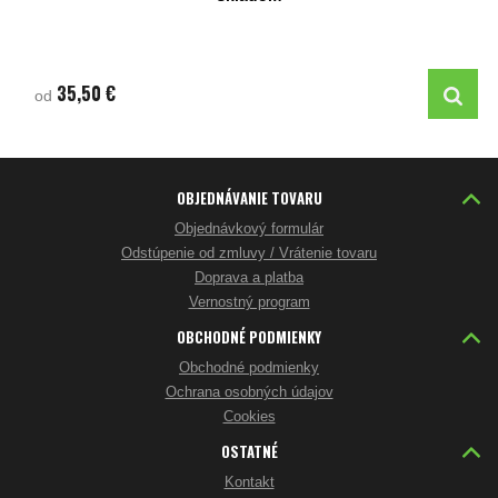
35,50 €
od
OBJEDNÁVANIE TOVARU
Objednávkový formulár
Odstúpenie od zmluvy / Vrátenie tovaru
Doprava a platba
Vernostný program
OBCHODNÉ PODMIENKY
Obchodné podmienky
Ochrana osobných údajov
Cookies
OSTATNÉ
Kontakt