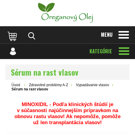
MENU
KATEGÓRIE
Sérum na rast vlasov
Úvod
Zdravotné problémy A-Z
Vypadávanie vlasov
Sérum na rast vlasov
MINOXIDIL
- Podľa klinických štúdií je
v
súčasnosti
najúčinnejším prípravkom na
obnovu rastu vlasov! Ak nepomôže, pomôže
už len transplantácia vlasov!