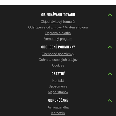
OBJEDNÁVANIE TOVARU
Objednávkový formulár
Odstúpenie od zmluvy / Vrátenie tovaru
Doprava a platba
Vernostný program
OBCHODNÉ PODMIENKY
Obchodné podmienky
Ochrana osobných údajov
Cookies
OSTATNÉ
Kontakt
Upozornenie
Mapa stránok
ODPORÚČANÉ
Ashwagandha
Karnozín