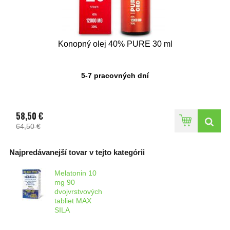
Konopný olej 40% PURE 30 ml
5-7 pracovných dní
58,50 €
64,50 €
Najpredávanejší tovar v tejto kategórii
Melatonin 10
mg 90
dvojvrstvových
tabliet MAX
SILA