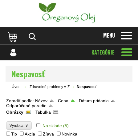
MENU
KATEGÓRIE
Nespavosť
Úvod
Zdravotné problémy A-Z
Nespavosť
Zoradiť podľa:
Názov
Cena
Dátum pridania
Odporúčané poradie
Obrázky
Tabuľka
∨
Na sklade
(5)
Výrobca
Tip
Akcia
Zľava
Novinka