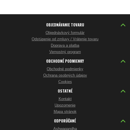
OBJEDNÁVANIE TOVARU
Objednávkový formulár
Odstúpenie od zmluvy / Vrátenie tovaru
Doprava a platba
Vernostný program
OBCHODNÉ PODMIENKY
Obchodné podmienky
Ochrana osobných údajov
Cookies
OSTATNÉ
Kontakt
Upozornenie
Mapa stránok
ODPORÚČANÉ
Ashwagandha