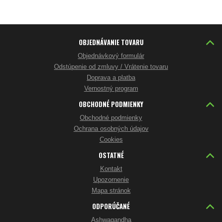
OBJEDNÁVANIE TOVARU
Objednávkový formulár
Odstúpenie od zmluvy / Vrátenie tovaru
Doprava a platba
Vernostný program
OBCHODNÉ PODMIENKY
Obchodné podmienky
Ochrana osobných údajov
Cookies
OSTATNÉ
Kontakt
Upozornenie
Mapa stránok
ODPORÚČANÉ
Ashwagandha