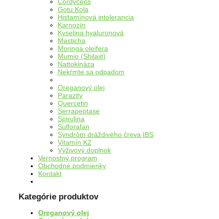
Cordyceps
Gotu Kola
Histamínová intolerancia
Karnozín
Kyselina hyaluronová
Masticha
Moringa oleifera
Mumio (Shilajit)
Nattokináza
Nekŕmte sa odpadom
Oreganový olej
Parazity
Quercetin
Serrapeptase
Spirulina
Sulforafan
Syndróm dráždivého čreva IBS
Vitamín K2
Výživový doplnok
Vernostný program
Obchodné podmienky
Kontakt
Kategórie produktov
Oreganový olej