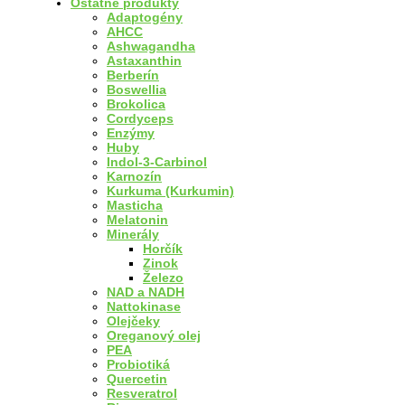
Ostatné produkty
Adaptogény
AHCC
Ashwagandha
Astaxanthin
Berberín
Boswellia
Brokolica
Cordyceps
Enzýmy
Huby
Indol-3-Carbinol
Karnozín
Kurkuma (Kurkumin)
Masticha
Melatonin
Minerály
Horčík
Zinok
Železo
NAD a NADH
Nattokinase
Olejčeky
Oreganový olej
PEA
Probiotiká
Quercetin
Resveratrol