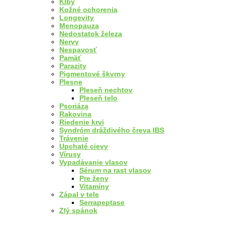
Kĺby
Kožné ochorenia
Longevity
Menopauza
Nedostatok železa
Nervy
Nespavosť
Pamäť
Parazity
Pigmentové škvrny
Plesne
Pleseň nechtov
Pleseň telo
Psoriáza
Rakovina
Riedenie krvi
Syndróm dráždivého čreva IBS
Trávenie
Upchaté cievy
Vírusy
Vypadávanie vlasov
Sérum na rast vlasov
Pre ženy
Vitamíny
Zápal v tele
Serrapeptase
Zlý spánok