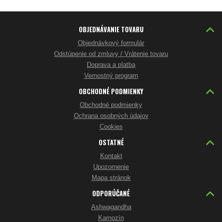
OBJEDNÁVANIE TOVARU
Objednávkový formulár
Odstúpenie od zmluvy / Vrátenie tovaru
Doprava a platba
Vernostný program
OBCHODNÉ PODMIENKY
Obchodné podmienky
Ochrana osobných údajov
Cookies
OSTATNÉ
Kontakt
Upozornenie
Mapa stránok
ODPORÚČANÉ
Ashwagandha
Karnozín