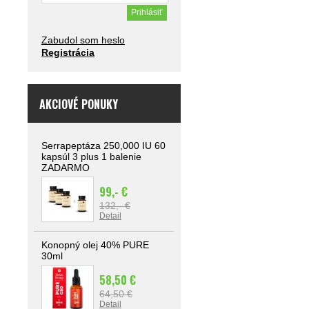
Zabudol som heslo
Registrácia
AKCIOVÉ PONUKY
Serrapeptáza 250,000 IU 60
kapsúl 3 plus 1 balenie
ZADARMO
99,- €
132,- €
Detail
Konopný olej 40% PURE
30ml
58,50 €
64,50 €
Detail