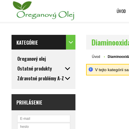
ÚVOD
Diaminooxidá
KATEGÓRIE
Úvod
Diaminooxid
Oreganový olej
Ostatné produkty
V tejto kategórii 
Zdravotné problémy A-Z
PRIHLÁSENIE