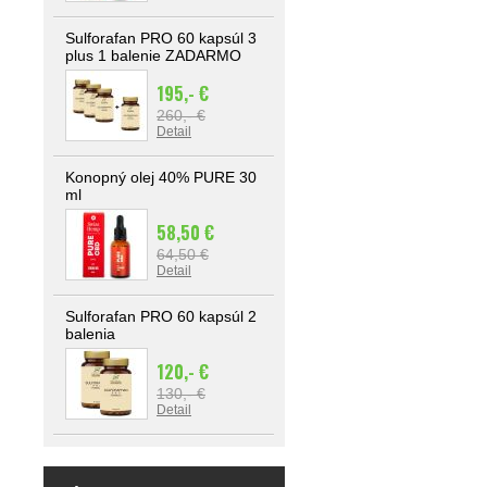
Sulforafan PRO 60 kapsúl 3
plus 1 balenie ZADARMO
195,- €
260,- €
Detail
Konopný olej 40% PURE 30
ml
58,50 €
64,50 €
Detail
Sulforafan PRO 60 kapsúl 2
balenia
120,- €
130,- €
Detail