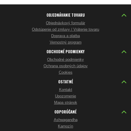
OBJEDNÁVANIE TOVARU
Objednávkový formulár
Odstúpenie od zmluvy / Vrátenie tovaru
Doprava a platba
Vernostný program
OBCHODNÉ PODMIENKY
Obchodné podmienky
Ochrana osobných údajov
Cookies
OSTATNÉ
Kontakt
Upozornenie
Mapa stránok
ODPORÚČANÉ
Ashwagandha
Karnozín