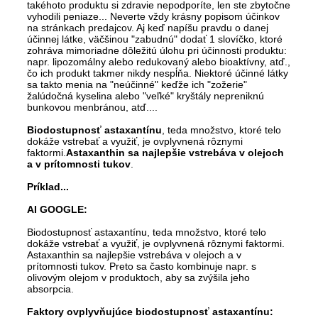
takéhoto produktu si zdravie nepodporíte, len ste zbytočne
vyhodili peniaze... Neverte vždy krásny popisom účinkov
na stránkach predajcov. Aj keď napíšu pravdu o danej
účinnej látke, väčšinou "zabudnú" dodať 1 slovíčko, ktoré
zohráva mimoriadne dôležitú úlohu pri účinnosti produktu:
napr. lipozomálny alebo redukovaný alebo bioaktívny, atď.,
čo ich produkt takmer nikdy nespĺňa. Niektoré účinné látky
sa takto menia na "neúčinné" keďže ich "zožerie"
žalúdočná kyselina alebo "veľké" kryštály nepreniknú
bunkovou menbránou, atď....
Biodostupnosť astaxantínu
, teda množstvo, ktoré telo
dokáže vstrebať a využiť, je ovplyvnená rôznymi
faktormi.
Astaxanthin sa najlepšie vstrebáva v olejoch
a v prítomnosti tukov
.
Príklad...
AI GOOGLE:
Biodostupnosť astaxantínu, teda množstvo, ktoré telo
dokáže vstrebať a využiť, je ovplyvnená rôznymi faktormi.
Astaxanthin sa najlepšie vstrebáva v olejoch a v
prítomnosti tukov.
Preto sa často kombinuje napr. s
olivovým olejom v produktoch, aby sa zvýšila jeho
absorpcia.
Faktory ovplyvňujúce biodostupnosť astaxantínu: