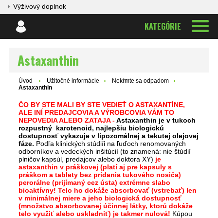
Výživový doplnok
KATEGÓRIE
Astaxanthin
Úvod
Užitočné informácie
Nekŕmte sa odpadom
Astaxanthin
ČO BY STE MALI BY STE VEDIEŤ O ASTAXANTÍNE,
ALE INÍ PREDAJCOVIA A VÝROBCOVIA VÁM TO
NEPOVEDIA ALEBO ZATAJA -
Astaxanthin je v tukoch
rozpustný karotenoid, najlepšiu biologickú
dostupnosť vykazuje v lipozomálnej a tekutej olejovej
fáze.
Podľa klinických stúdiíi na ľuďoch renomovaných
odborníkov a vedeckých inšitúcií (to znamená: nie štúdií
plničov kapsúl, predajcov alebo doktora XY)
je
astaxanthin
v práškovej (platí aj pre kapsuly s
práškom a tablety bez pridania tukového nosiča)
perorálne (prijímaný cez ústa) extrémne slabo
bioaktívny! Telo ho dokáže absorbovať (vstrebať) len
v minimálnej miere a jeho biologická dostupnosť
(množstvo absorbovanej účinnej látky, ktorú dokáže
telo využiť alebo uskladniť) je takmer nulová!
Kúpou