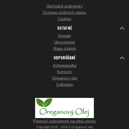
Obchodné podmienky
Ochrana osobných údajov
Cookies
OSTATNÉ
Kontakt
Upozornenie
Mapa stránok
ODPORÚČANÉ
Ashwagandha
Karnozín
Oreganový olej
Sulforafan
Prepnúť zobrazenie na plnú verziu
Copyright 2018 - 2026 © Oreganový olej