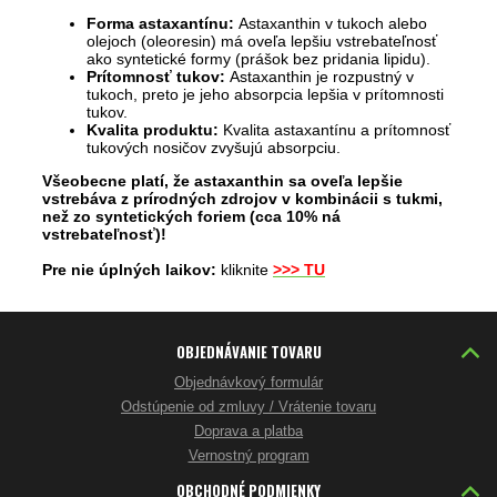
Forma astaxantínu:
Astaxanthin v tukoch alebo
olejoch (oleoresin) má oveľa lepšiu vstrebateľnosť
ako syntetické formy (prášok bez pridania lipidu).
Prítomnosť tukov:
Astaxanthin je rozpustný v
tukoch, preto je jeho absorpcia lepšia v prítomnosti
tukov.
Kvalita produktu:
Kvalita astaxantínu a prítomnosť
tukových nosičov zvyšujú absorpciu.
Všeobecne platí, že astaxanthin sa oveľa lepšie
vstrebáva z prírodných zdrojov v kombinácii s tukmi,
než zo syntetických foriem (cca 10% ná
vstrebateľnosť)!
Pre nie úplných laikov:
kliknite
>>> TU
OBJEDNÁVANIE TOVARU
Objednávkový formulár
Odstúpenie od zmluvy / Vrátenie tovaru
Doprava a platba
Vernostný program
OBCHODNÉ PODMIENKY