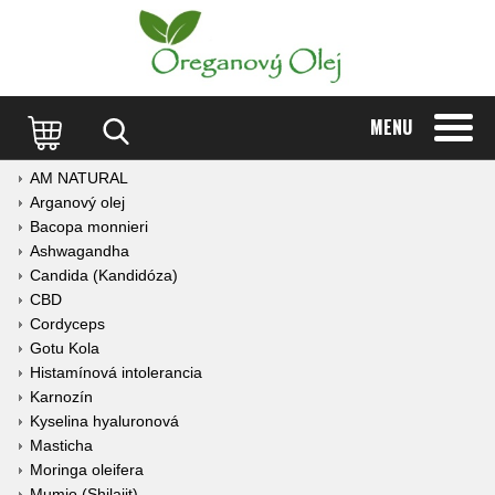
MENU
AM NATURAL
Arganový olej
Bacopa monnieri
Ashwagandha
Candida (Kandidóza)
CBD
Cordyceps
Gotu Kola
Histamínová intolerancia
Karnozín
Kyselina hyaluronová
Masticha
Moringa oleifera
Mumio (Shilajit)