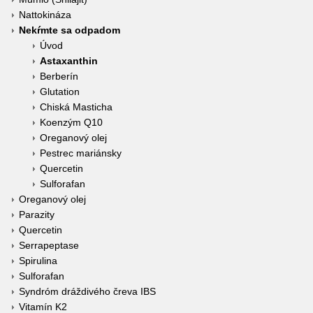
Nattokináza
Nekŕmte sa odpadom
Úvod
Astaxanthin
Berberín
Glutation
Chiská Masticha
Koenzým Q10
Oreganový olej
Pestrec mariánsky
Quercetin
Sulforafan
Oreganový olej
Parazity
Quercetin
Serrapeptase
Spirulina
Sulforafan
Syndróm dráždivého čreva IBS
Vitamín K2